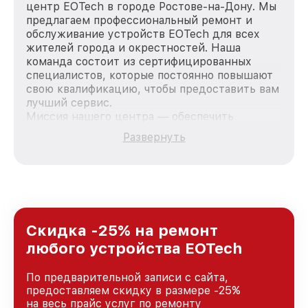
центр EOTech в городе Ростове-на-Дону. Мы
предлагаем профессиональный ремонт и
обслуживание устройств EOTech для всех
жителей города и окрестностей. Наша
команда состоит из сертифицированных
специалистов, которые постоянно повышают
свою квалификацию, чтобы предоставить вам
лучший сервис.
Миссия нашего центра — обеспечить
качественный и доступный ремонт для
Развернуть
каждого пользователя продукции EOTech, вне
зависимости от сложности поломки. Мы
стремимся к тому, чтобы каждый клиент был
удовлетворен скоростью и качеством
предоставляемых услуг. Наша цель — стать
лучшим сервисным центром EOTech в городе
Ростове-на-Дону, постоянно повышая уровень
Скидка -25% на ремонт
доверия и лояльности наших клиентов.
любого устройства EOTech
По предварительной записи с сайта,
предоставляем скидку в размере -25%
на весь прайс услуг по ремонту