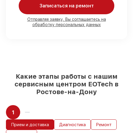
присутствовать
Записаться на ремонт
90%
комплектующих для
голографических прицелов на складе
или быстро поставляются
Отправляя заявку, Вы соглашаетесь на
обработку персональных данных
Подбор оригинальных комплектующих
и надежных реплик с возможностью
выбрать
– для любого бюджета
85%
работ за 1–2 часа, если мастер
приступает к работе сразу
Какие этапы работы с нашим
сервисным центром EOTech в
Ростове-на-Дону
1
Прием и доставка
Диагностика
Ремонт