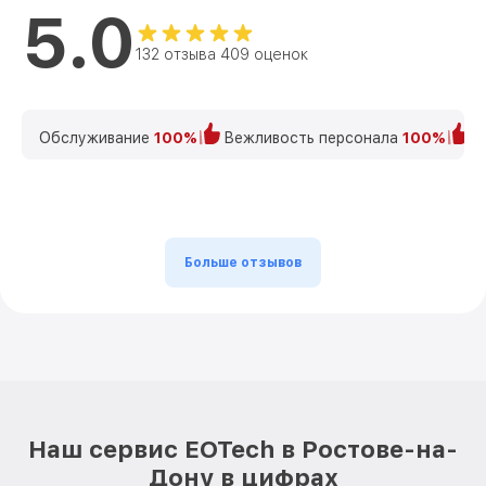
5.0
132 отзыва 409 оценок
Обслуживание
100%
Вежливость персонала
100%
К
Больше отзывов
Наш сервис EOTech в Ростове-на-
Дону в цифрах