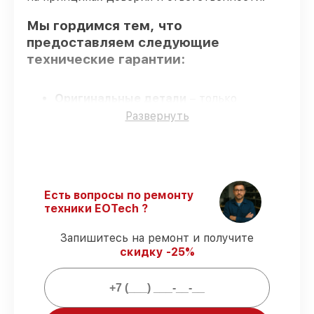
Мы гордимся тем, что
предоставляем следующие
технические гарантии:
Оригинальные детали
– только
подлинные комплектующие.
Развернуть
Опытные мастера
– проверенные
специалисты с опытом и сертификацией.
Соблюдение сроков обслуживания
–
гарантируем завершение работ без
задержек.
Есть вопросы по ремонту
Сервис с гарантией
– предоставляем
техники EOTech ?
официальное гарантийное
сопровождение после восстановления.
Запишитесь на ремонт и получите
скидку -25%
Мы гарантируем:
80%
работ с возможностью