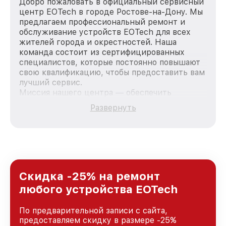
Добро пожаловать в официальный сервисный
центр EOTech в городе Ростове-на-Дону. Мы
предлагаем профессиональный ремонт и
обслуживание устройств EOTech для всех
жителей города и окрестностей. Наша
команда состоит из сертифицированных
специалистов, которые постоянно повышают
свою квалификацию, чтобы предоставить вам
лучший сервис.
Миссия нашего центра — обеспечить
качественный и доступный ремонт для
Развернуть
каждого пользователя продукции EOTech, вне
зависимости от сложности поломки. Мы
стремимся к тому, чтобы каждый клиент был
удовлетворен скоростью и качеством
предоставляемых услуг. Наша цель — стать
лучшим сервисным центром EOTech в городе
Ростове-на-Дону, постоянно повышая уровень
Скидка -25% на ремонт
доверия и лояльности наших клиентов.
любого устройства EOTech
По предварительной записи с сайта,
предоставляем скидку в размере -25%