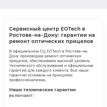
от 650₽
EOTech
Восстановление после попадания влаги
от 650₽
оптического прицела EOTech
Ремонт платы управления
Сервисный центр EOTech в
(восстановление) оптического прицела
от 750₽
EOTech
Ростове-на-Дону: гарантии на
ремонт оптических прицелов
Прошивка (Обновление ПО) оптического
от 450₽
прицела EOTech
В официальном СЦ EOTech в Ростове-на-
Дону производим ремонт оптических
прицелов, обеспечиваем высокий уровень
технического обслуживания и официальные
гарантии для каждого клиента. Все наши
гарантии основаны на принципах
профессионализма.
Наши технические гарантии
включают: