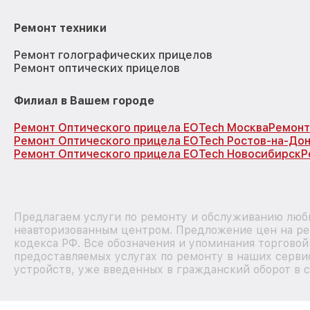
Ремонт техники
Ремонт голографических прицелов
Ремонт оптических прицелов
Филиал в Вашем городе
Ремонт Оптического прицела EOTech Москва
Ремонт
Ремонт Оптического прицела EOTech Ростов-на-До
Ремонт Оптического прицела EOTech Новосибирск
Р
Предлагаем услуги по ремонту и обслуживанию любы
неавторизованным центром. Предложение цен на рем
кодекса РФ. Все обозначения и упоминания торгово
предоставляемых услугах по ремонту в наших сервис
устройств, уже введенных в гражданский оборот в с