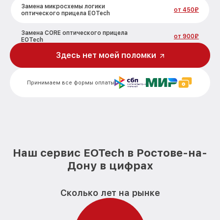
Замена микросхемы логики
от 450₽
оптического прицела EOTech
Замена CORE оптического прицела
от 900₽
EOTech
Здесь нет моей поломки
Ремонт встроенного дальнометра и
других устройств оптического прицела
от 750₽
EOTech
Принимаем все формы оплаты
Калибровка и настройка тепловизора
от 750₽
оптического прицела EOTech
Ремонт датчика синхроимпульсов
от 1550₽
оптического прицела EOTech
Ремонт оптики оптического прицела
от 2000₽
Наш сервис EOTech в Ростове-на-
EOTech
Дону в цифрах
Восстановление питания оптического
от 650₽
прицела EOTech
Сколько лет на рынке
Замена ключей управления оптического
от 590₽
прицела EOTech