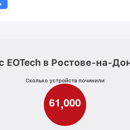
в
 EOTech в Ростове-на-До
Сколько устройств починили
6
1
0
0
0
,