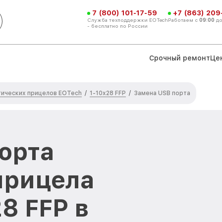
7 (800) 101-17-59
+7 (863) 209
Служба техподдержки EOTech
Работаем с
09:00
д
- бесплатно по России
Срочный ремонт
Це
ических прицелов EOTech
1-10x28 FFP
/
/
Замена USB порта
орта
прицела
8 FFP в