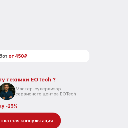
абот
от 450₽
ту техники EOTech ?
Мастер-супервизор
сервисного центра EOTech
ку -25%
платная консультация