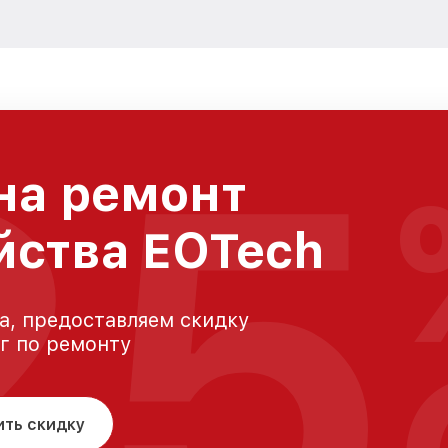
25
на ремонт
йства EOTech
а, предоставляем скидку
уг по ремонту
ить скидку