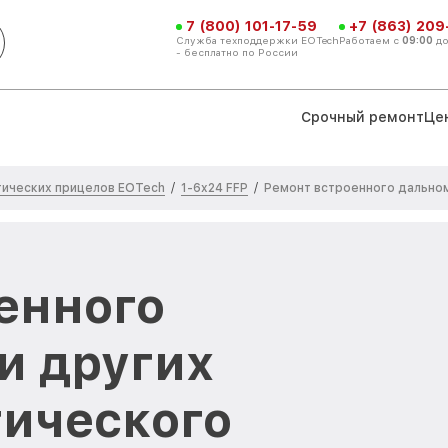
7 (800) 101-17-59
+7 (863) 209
Служба техподдержки EOTech
Работаем с
09:00
д
- бесплатно по России
Срочный ремонт
Це
ических прицелов EOTech
1-6x24 FFP
/
/
Ремонт встроенного дальном
енного
и других
тического