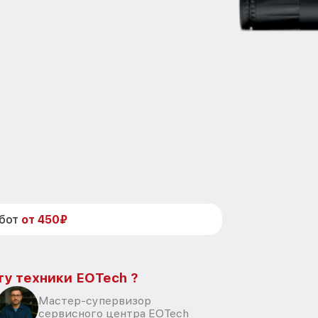
абот
от 450₽
ту техники EOTech ?
Мастер-супервизор
сервисного центра EOTech