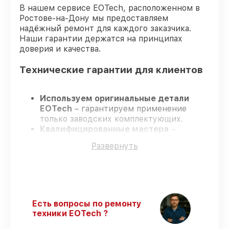
В нашем сервисе EOTech, расположенном в
Ростове-на-Дону мы предоставляем
надёжный ремонт для каждого заказчика.
Наши гарантии держатся на принципах
доверия и качества.
Технические гарантии для клиентов
Используем оригинальные детали
EOTech
– гарантируем применение
только заводских комплектующих.
Квалифицированные мастера
–
проходят строгий отбор, что
Развернуть
подтверждает уровень их
профессионализма.
Соблюдаем сроки ремонта
– ремонт
оптического прицела EOTech 1-6x24 FFP
без задержек.
Гарантийное сопровождение
– все
Есть вопросы по ремонту
ремонтные услуги и комплектующие
техники EOTech ?
защищены гарантийной поддержкой до