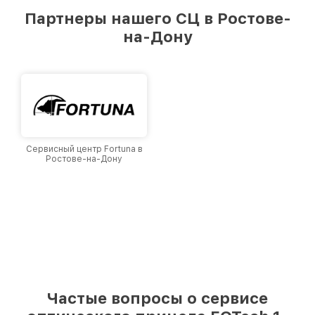
предоставляемых услуг. Наша цель — стать
Партнеры нашего СЦ в Ростове-
лучшим сервисным центром EOTech в городе
на-Дону
Ростове-на-Дону, постоянно повышая уровень
доверия и лояльности наших клиентов.
Сервисный центр Fortuna в
Ростове-на-Дону
Частые вопросы о сервисе