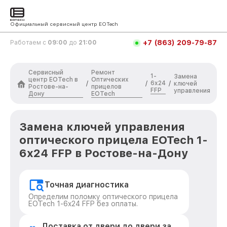
Официальный сервисный центр EOTech
+7 (863) 209-79-87
Работаем с
09:00
до
21:00
Сервисный
Ремонт
1-
Замена
центр EOTech в
Оптических
6x24
/
/
/
ключей
Ростове-на-
прицелов
FFP
управления
Дону
EOTech
Замена ключей управления
оптического прицела EOTech 1-
6x24 FFP в Ростове-на-Дону
Точная диагностика
Определим поломку оптического прицела
EOTech 1-6x24 FFP без оплаты.
Доставка от двери до двери за