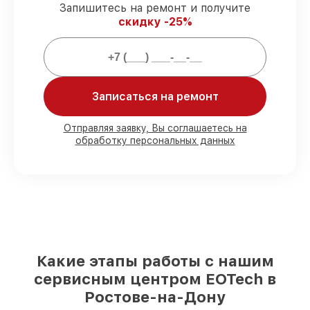
3 лет.
Запишитесь на ремонт и получите
скидку -25%
Мы гарантируем:
80%
работ закрываем в вашем
присутствии
Записаться на ремонт
90%
деталей EOTech имеются на складе
в Ростове-на-Дону, остальные поступают
Отправляя заявку, Вы соглашаетесь на
оперативно
обработку персональных данных
Подлинные запчасти EOTech и
надёжные аналоги
– под любые запросы
85%
починок занимают до 2 часов, если
мастер приступает к ремонту сразу
Какие этапы работы с нашим
сервисным центром EOTech в
Ростове-на-Дону