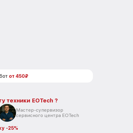
абот
от 450₽
ту техники EOTech ?
Мастер-супервизор
сервисного центра EOTech
ку -25%