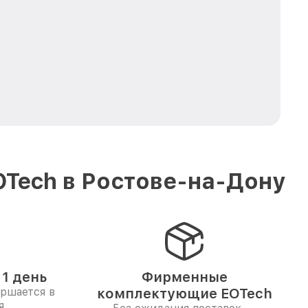
OTech в Ростове-на-Дону
1 день
Фирменные
ершается в
комплектующие EOTech
я