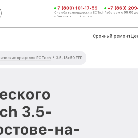
7 (800) 101-17-59
+7 (863) 209
Служба техподдержки EOTech
Работаем с
09:00
д
- бесплатно по России
Срочный ремонт
Це
ических прицелов EOTech
/
3.5-18x50 FFP
еского
ch 3.5-
остове-на-