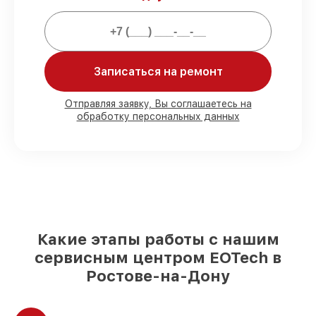
Мы гарантируем:
80%
ремонтов проводим в вашем
присутствии
90%
запчастей EOTech готовы к
Записаться на ремонт
установке в Ростове-на-Дону, остальные
поступают оперативно
Отправляя заявку, Вы соглашаетесь на
Оригинальные комплектующие
обработку персональных данных
EOTech и качественные аналоги
– для
разного бюджета
85%
починок выполняются в тот же день,
при незамедлительном начале работ
Какие этапы работы с нашим
сервисным центром EOTech в
Ростове-на-Дону