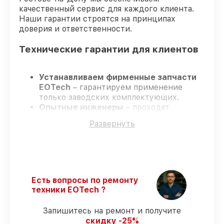
качественный сервис для каждого клиента.
Наши гарантии строятся на принципах
доверия и ответственности.
Технические гарантии для клиентов
Устанавливаем фирменные запчасти
EOTech
– гарантируем применение
только заводских комплектующих.
Опытные инженеры
– проходят
постоянное обучение, что обеспечивает
Развернуть
надёжную работу устройства после
ремонта.
Всегда выполняем ремонт вовремя
–
ремонт оптического прицела EOTech 3.5-
18x50 FFP в оговоренные сроки.
Официальная гарантия
– все
Есть вопросы по ремонту
ремонтные услуги и комплектующие
техники EOTech ?
защищены сервисной гарантией.
Запишитесь на ремонт и получите
скидку -25%