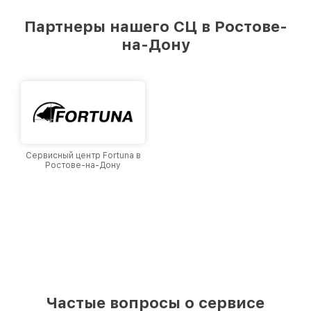
удовлетворен скоростью и качеством
предоставляемых услуг. Наша цель — стать
Партнеры нашего СЦ в Ростове-
лучшим сервисным центром EOTech в городе
на-Дону
Ростове-на-Дону, постоянно повышая уровень
доверия и лояльности наших клиентов.
Сервисный центр Fortuna в
Ростове-на-Дону
Частые вопросы о сервисе