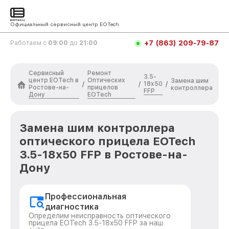
Официальный сервисный центр EOTech
+7 (863) 209-79-87
Работаем с
09:00
до
21:00
Сервисный
Ремонт
3.5-
центр EOTech в
Оптических
Замена шим
18x50
/
/
/
Ростове-на-
прицелов
контроллера
FFP
Дону
EOTech
Замена шим контроллера
оптического прицела EOTech
3.5-18x50 FFP в Ростове-на-
Дону
Профессиональная
диагностика
Определим неисправность оптического
прицела EOTech 3.5-18x50 FFP за наш