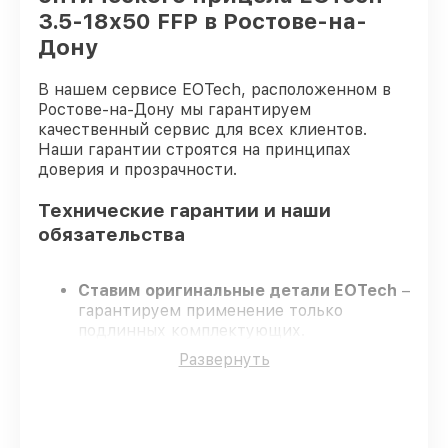
3.5-18x50 FFP в Ростове-на-
Дону
В нашем сервисе EOTech, расположенном в
Ростове-на-Дону мы гарантируем
качественный сервис для всех клиентов.
Наши гарантии строятся на принципах
доверия и прозрачности.
Технические гарантии и наши
обязательства
Ставим оригинальные детали EOTech
–
гарантируем применение только
подлинных комплектующих.
Опытные мастера
– проходят
Развернуть
постоянное обучение, что подтверждает
уровень их профессионализма.
Заканчиваем ремонт в четко
оговоренные сроки
– ремонт