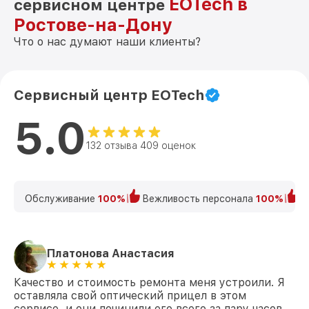
EOTech в
сервисном центре
Ростове-на-Дону
Что о нас думают наши клиенты?
Сервисный центр EOTech
5.0
132 отзыва 409 оценок
Обслуживание
100%
Вежливость персонала
100%
К
Платонова Анастасия
Качество и стоимость ремонта меня устроили. Я
оставляла свой оптический прицел в этом
сервисе, и они починили его всего за пару часов.