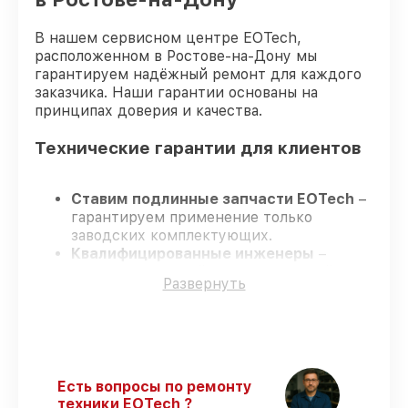
В нашем сервисном центре EOTech,
расположенном в Ростове-на-Дону мы
гарантируем надёжный ремонт для каждого
заказчика. Наши гарантии основаны на
принципах доверия и качества.
Технические гарантии для клиентов
Ставим подлинные запчасти EOTech
–
гарантируем применение только
заводских комплектующих.
Квалифицированные инженеры
–
проходят жёсткий контроль знаний и
Развернуть
навыков, что гарантирует качество
выполняемых работ.
Всегда выполняем ремонт вовремя
–
ремонт оптического прицела EOTech 3.5-
18x50 SFP в оговоренные сроки.
Официальная гарантия
– все все виды
Есть вопросы по ремонту
ремонта защищены сервисной
техники EOTech ?