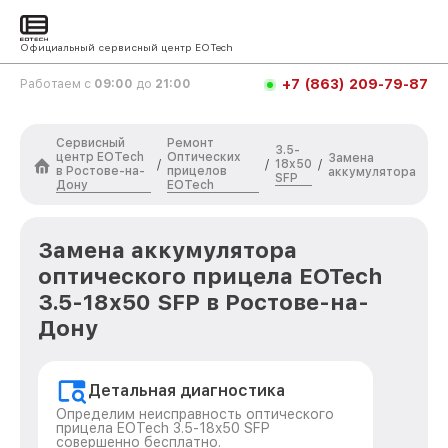
Официальный сервисный центр EOTech
+7 (863) 209-79-87
Работаем с
09:00
до
21:00
Сервисный
Ремонт
3.5-
центр EOTech
Оптических
Замена
18x50
/
/
/
в Ростове-на-
прицелов
аккумулятора
SFP
Дону
EOTech
Замена аккумулятора
оптического прицела EOTech
3.5-18x50 SFP в Ростове-на-
Дону
Детальная диагностика
Определим неисправность оптического
прицела EOTech 3.5-18x50 SFP
совершенно бесплатно.