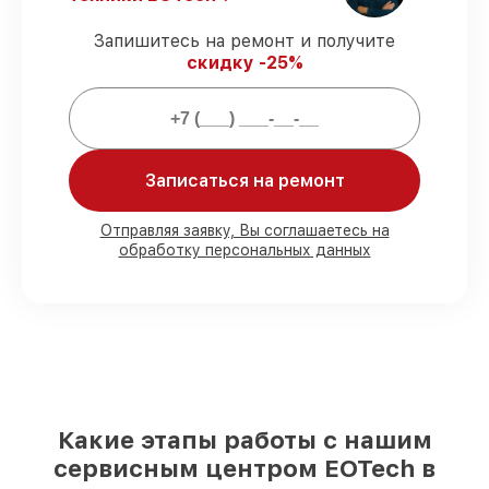
гарантией.
Запишитесь на ремонт и получите
скидку -25%
Мы гарантируем:
80%
заказов закрываем с возможностью
личного присутствия владельца
90%
деталей EOTech имеются на складе
Записаться на ремонт
в Ростове-на-Дону, остальные
доставляются быстро
Отправляя заявку, Вы соглашаетесь на
Оригинальные комплектующие
обработку персональных данных
EOTech и качественные аналоги
– для
разного бюджета
85%
работ выполняются в тот же день,
если мастер приступает к ремонту сразу
Какие этапы работы с нашим
сервисным центром EOTech в