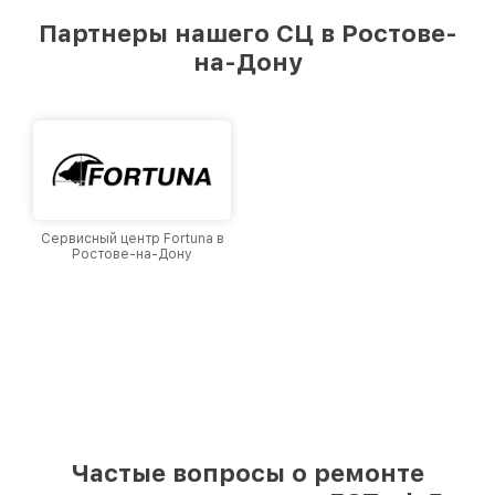
предоставляемых услуг. Наша цель — стать
Партнеры нашего СЦ в Ростове-
лучшим сервисным центром EOTech в городе
на-Дону
Ростове-на-Дону, постоянно повышая уровень
доверия и лояльности наших клиентов.
Сервисный центр Fortuna в
Ростове-на-Дону
Частые вопросы о ремонте