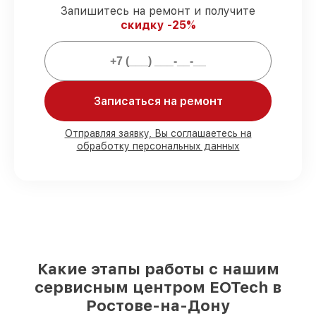
гарантийной поддержкой до 3 лет.
Запишитесь на ремонт и получите
скидку -25%
Мы гарантируем:
80%
работ выполняем в вашем
Записаться на ремонт
присутствии
90%
комплектующих EOTech готовы к
установке в Ростове-на-Дону, остальные
Отправляя заявку, Вы соглашаетесь на
поступают оперативно
обработку персональных данных
Оригинальные комплектующие
EOTech и качественные аналоги
– для
разного бюджета
85%
ремонтов исполняются за 1–2 часа,
если мастер приступает к ремонту сразу
Какие этапы работы с нашим
сервисным центром EOTech в
Ростове-на-Дону