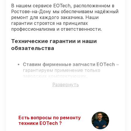
В нашем сервисе EOTech, расположенном в
Ростове-на-Дону мы обеспечиваем надёжный
ремонт для каждого заказчика. Наши
гарантии строятся на принципах
профессионализма и ответственности.
Технические гарантии и наши
обязательства
Ставим фирменные запчасти EOTech
–
гарантируем применение только
заводских комплектующих.
Опытные инженеры
– проходят
Развернуть
жёсткий контроль знаний и навыков, что
гарантирует качество выполняемых
работ.
Соблюдаем сроки ремонта
– ремонт
оптического прицела EOTech 5-25x50
FFP в оговоренные сроки.
Есть вопросы по ремонту
Поддержка после ремонта
– все
техники EOTech ?
работы и запчасти защищены