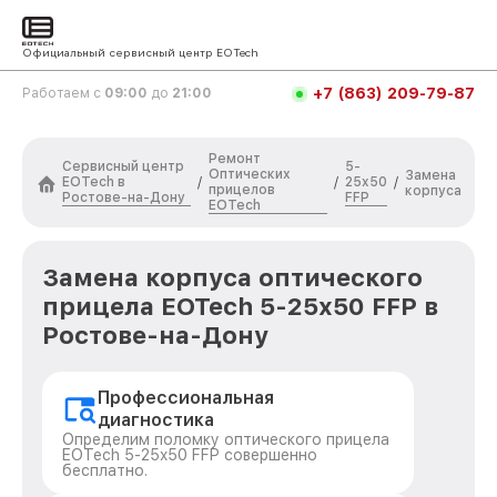
Официальный сервисный центр EOTech
+7 (863) 209-79-87
Работаем с
09:00
до
21:00
Ремонт
Сервисный центр
5-
Оптических
Замена
EOTech в
25x50
/
/
/
прицелов
корпуса
Ростове-на-Дону
FFP
EOTech
Замена корпуса оптического
прицела EOTech 5-25x50 FFP в
Ростове-на-Дону
Профессиональная
диагностика
Определим поломку оптического прицела
EOTech 5-25x50 FFP совершенно
бесплатно.