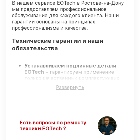
В нашем сервисе EOTech в Ростове-на-Дону
мы предоставляем профессиональное
обслуживание для каждого клиента. Наши
гарантии основаны на принципах
профессионализма и качества.
Технические гарантии и наши
обязательства
Устанавливаем подлинные детали
EOTech
– гарантируем применение
только качественных комплектующих.
Сертифицированные мастера
–
Развернуть
проходят жёсткий контроль знаний и
навыков, что подтверждает уровень их
профессионализма.
Заканчиваем ремонт в четко
оговоренные сроки
– ремонт
оптического прицела EOTech 8-32x50
Есть вопросы по ремонту
SFP строго по договоренности.
техники EOTech ?
Официальная гарантия
– все работы и