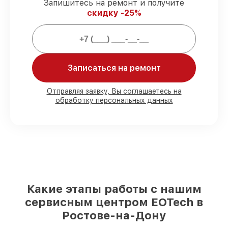
запчасти защищены сервисной
Запишитесь на ремонт и получите
гарантией.
скидку -25%
Мы гарантируем:
Записаться на ремонт
80%
заказов закрываем в присутствии
клиента
90%
комплектующих EOTech имеются на
Отправляя заявку, Вы соглашаетесь на
складе в Ростове-на-Дону, остальные
обработку персональных данных
поступают оперативно
Оригинальные комплектующие
EOTech и качественные аналоги
– для
разного бюджета
85%
ремонтов занимают до 2 часов, при
незамедлительном начале работ
Какие этапы работы с нашим
сервисным центром EOTech в
Ростове-на-Дону